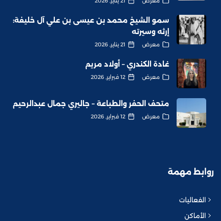
معرض
21 يناير, 2026
سمو الشيخ محمد بن عيسى بن علي آل خليفة:
إرثه وسيرته
معرض
21 يناير, 2026
غادة الكندري – أولاد مريم
معرض
12 فبراير, 2026
متحف الحفر والطباعة – جاليري جمال عبدالرحيم
معرض
12 فبراير, 2026
روابط مهمة
الفعاليات
الأماكن