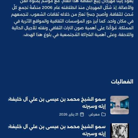
يعود إلينا مهرجان ربيع الثقافة هذا العام، مع موسم يملؤه الفنّ
والأصالة، إذ شكّل المهرجان منذ انطلاقته عام 2006 منصّةً تجمع كلّ
مُحبّ للثقافة، وأصبح جسرًا تعبّرُ من خلاله ثقافات الشعوب، لتجمعهم
في مكان واحد، كما أبرز دور المؤسسات الثقافية والمواقع الأثرية في
المملكة، مُؤكّدًا على أهمية صون التراث الثقافي ونقله للأجيال الحالية
واللاحقة، وعلى أهمية الشراكة المُجتمعية في بلوغ هذا الهدف.
الفعاليات
سمو الشيخ محمد بن عيسى بن علي آل خليفة:
إرثه وسيرته
معرض
21 يناير, 2026
سمو الشيخ محمد بن عيسى بن علي آل خليفة:
إرثه وسيرته