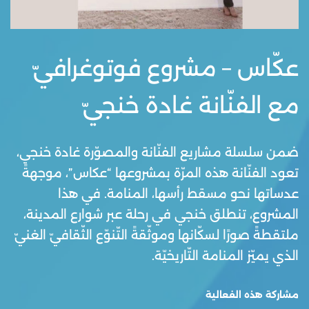
عكّاس – مشروع فوتوغرافيّ
مع الفنّانة غادة خنجيّ
ضمن سلسلة مشاريع الفنّانة والمصوّرة غادة خنجي،
تعود الفنّانة هذه المرّة بمشروعها “عكاس”، موجهةً
عدساتها نحو مسقط رأسها، المنامة. في هذا
المشروع، تنطلق خنجي في رحلة عبر شوارع المدينة،
ملتقطةً صورًا لسكّانها وموثّقةً التّنوّع الثّقافيّ الغنيّ
الذي يميّز المنامة التّاريخيّة.
مشاركة هذه الفعالية